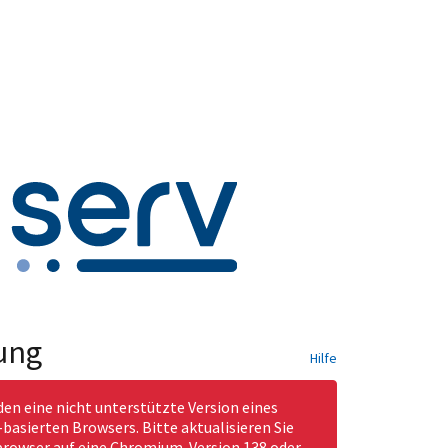
ung
Hilfe
den eine nicht unterstützte Version eines
asierten Browsers. Bitte aktualisieren Sie
rowser auf eine Chromium-Version 138 oder