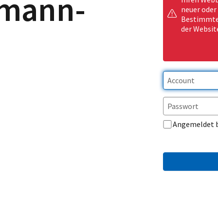
emann-
neuer oder
Bestimmte 
der Websit
Angemeldet 